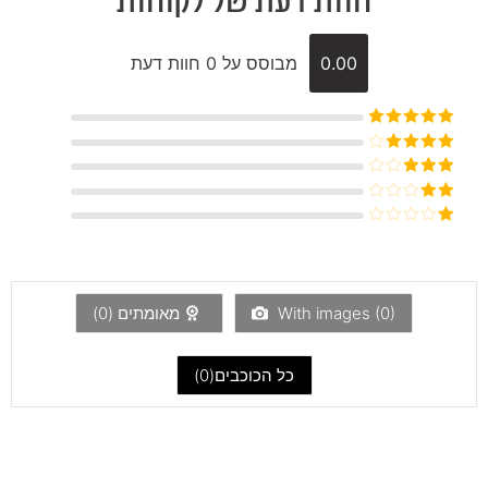
חוות דעת של לקוחות
0.00
מבוסס על 0 חוות דעת
דורג
5
מתוך
5
דורג
4
מתוך 5
דורג
3
מתוך 5
דורג
2
דורג
מתוך
1
5
מתוך
5
)
0
With images (
מאומתים (
0
)
כל הכוכבים(
0
)