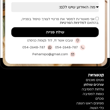
אני מאשר/ת למסור את פרטיי לצורך טיפול בפנייה,
בהתאם
למדיניות הפרטיות
שלח פנייה
שבט אשר 11, לוד (קומת כניסה)
054-2648-787
054-2648-787
Pehamipo@gmail.com
קטגוריות
חד פעמי
סטים מוכנים
עורכים שולחן
צלחות למסיבה
כוסות למסיבה
סכו"ם
מפיונים ראש השנה
כלי הגשה