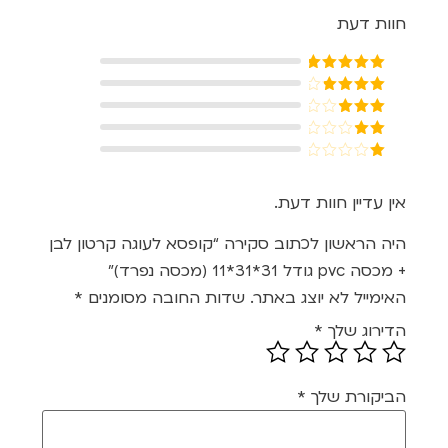
חוות דעת
דורג
5
מתוך
5
דורג
4
מתוך 5
דורג
3
מתוך 5
דורג
2
דורג
מתוך
1
5
מתוך
אין עדיין חוות דעת.
5
היה הראשון לכתוב סקירה “קופסא לעוגה קרטון לבן
+ מכסה pvc גודל 31*31*11 (מכסה נפרד)”
האימייל לא יוצג באתר.
שדות החובה מסומנים
*
הדירוג שלך
*
הביקורת שלך
*