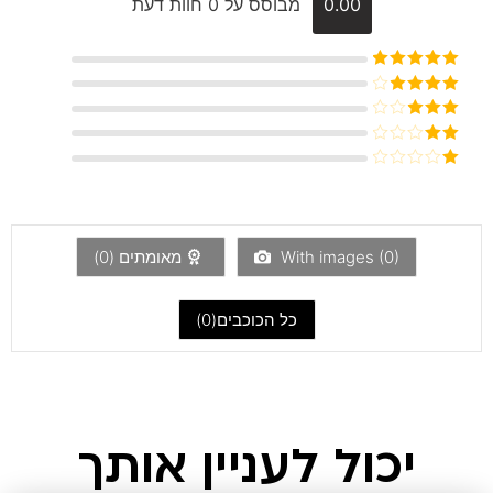
0.00
מבוסס על 0 חוות דעת
דורג
5
מתוך
5
דורג
4
מתוך 5
דורג
3
מתוך 5
דורג
2
דורג
מתוך
1
5
מתוך
5
)
0
With images (
מאומתים (
0
)
כל הכוכבים(
0
)
יכול לעניין אותך