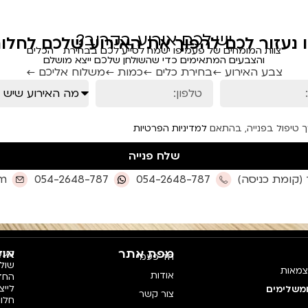
יש לכם אירוע בקרוב?
ו נעזור לכם להפוך את האירוע שלכם לחלום
צוות המומחים של פעמיפו ישמח לסייע לכם בבחירת הכלים
והצבעים המתאימים כדי שהשולחן שלכם ייצא מושלם
צבע האירוע ←
בחירת כלים ←
כמות ←
משלוח אליכם ←
ך טיפול בפנייה, בהתאם
למדיניות הפרטיות
שלח פנייה
om
054-2648-787
054-2648-787
מפת אתר
אוד
פעמי
חד פעמי
צמאות
אודות
החדש
לייצ
ומשלימים
צור קשר
חלו