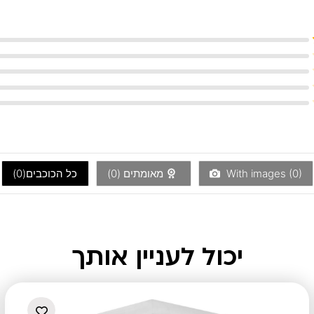
)
0
With images (
מאומתים (
0
)
כל הכוכבים(
0
)
יכול לעניין אותך