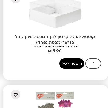
קופסא לעוגה קרטון לבן + מכסה pvc גודל
16*16 (מכסה נפרד)
צבע: לבן + שקוף
מידה: 16*16 גובה 8 ס"מ
₪
5.90
הוספה לסל