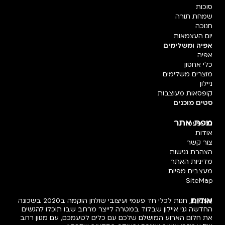
סוכות
שמחת תורה
חנוכה
יום העצמאות
אפיה ומשלימים
אפיה
כלי אחסון
מוצרים משלימים
ניילון
קופסאות מעוצבות
סטים מוכנים
מפת אתר
חד פעמי
אודות
צור קשר
הצהרת נגישות
מדיניות האתר
מעצבים מפיות
SiteMap
אודות
פעמיפו, חנות לכלי חד פעמי ועיצובי שולחן הוקמה ב2020 בשכונה
החדשה גני איילון שבלוד במטרה לייצר מרחב שבו תוכלו להגשים
את חלום הארוע המושלם שלכם עם כלים לטעמכם, עם מגוון רחב