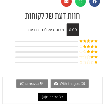
חוות דעת של לקוחות
0.00
מבוסס על 0 חוות דעת
דורג
5
מתוך
5
דורג
4
מתוך 5
דורג
3
מתוך 5
דורג
2
דורג
מתוך
1
5
מתוך
5
)
0
With images (
מאומתים (
0
)
כל הכוכבים(
0
)