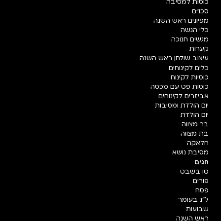
כוסות למסיבה
סכו"ם
מפיונים ראש השנה
כלי הגשה
מגשים חנוכה
קערות
עיצוב שולחן ראש השנה
כלים לקינוחים
כוסיות לקינוח
כוסות פט עם מכסה
אביזרים לקינוחים
יום הולדת ומסיבות
יום הולדת
בר מצווה
בת מצווה
חלאקה
מסיבת נושא
חגים
טו בשבט
פורים
פסח
ל"ג בעומר
שבועות
ראש השנה