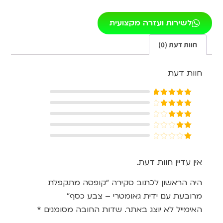
לשירות ועזרה מקצועית
חוות דעת (0)
חוות דעת
דורג
5
מתוך
5
דורג
4
מתוך 5
דורג
3
מתוך 5
דורג
2
דורג
מתוך
1
5
מתוך
אין עדיין חוות דעת.
5
היה הראשון לכתוב סקירה “קופסה מתקפלת
מרובעת עם ידית גאומטרי – צבע כסף”
האימייל לא יוצג באתר.
שדות החובה מסומנים
*