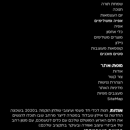
שמחת תורה
חנוכה
יום העצמאות
אפיה ומשלימים
אפיה
כלי אחסון
מוצרים משלימים
ניילון
קופסאות מעוצבות
סטים מוכנים
מפת אתר
חד פעמי
אודות
צור קשר
הצהרת נגישות
מדיניות האתר
מעצבים מפיות
SiteMap
אודות
פעמיפו, חנות לכלי חד פעמי ועיצובי שולחן הוקמה ב2020 בשכונה
החדשה גני איילון שבלוד במטרה לייצר מרחב שבו תוכלו להגשים
את חלום הארוע המושלם שלכם עם כלים לטעמכם, עם מגוון רחב
של אביזרי עיצוב ואווירה ובעיקר בתקציב שלכם:)