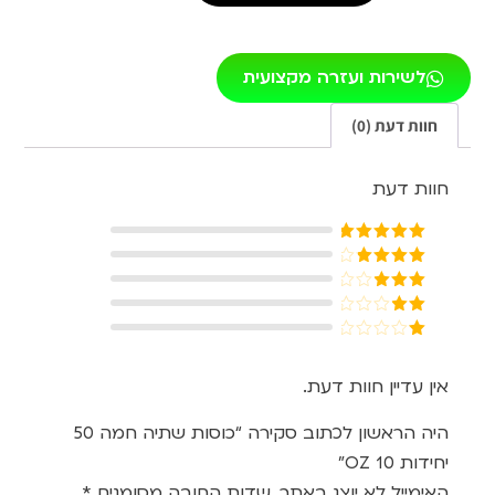
לשירות ועזרה מקצועית
חוות דעת (0)
חוות דעת
דורג
5
מתוך
5
דורג
4
מתוך 5
דורג
3
מתוך 5
דורג
2
דורג
מתוך
1
5
מתוך
אין עדיין חוות דעת.
5
היה הראשון לכתוב סקירה “כוסות שתיה חמה 50
יחידות 10 OZ”
האימייל לא יוצג באתר.
שדות החובה מסומנים
*