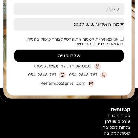
אני מאשר/ת למסור את פרטיי לצורך טיפול בפנייה,
בהתאם
למדיניות הפרטיות
שלח פנייה
שבט אשר 11, לוד (קומת כניסה)
054-2648-787
054-2648-787
Pehamipo@gmail.com
קטגוריות
חד פעמי
סטים מוכנים
עורכים שולחן
צלחות למסיבה
כוסות למסיבה