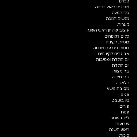
סכו"ם
מפיונים ראש השנה
כלי הגשה
מגשים חנוכה
קערות
עיצוב שולחן ראש השנה
כלים לקינוחים
כוסיות לקינוח
כוסות פט עם מכסה
אביזרים לקינוחים
יום הולדת ומסיבות
יום הולדת
בר מצווה
בת מצווה
חלאקה
מסיבת נושא
חגים
טו בשבט
פורים
פסח
ל"ג בעומר
שבועות
ראש השנה
סוכות