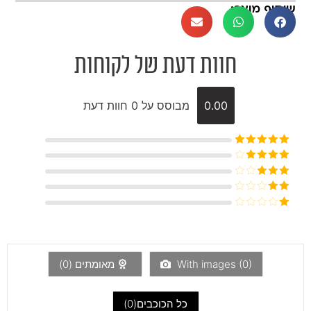
שיתוף מוצר:
חוות דעת של לקוחות
0.00
מבוסס על 0 חוות דעת
דורג
5
מתוך
5
דורג
4
מתוך 5
דורג
3
מתוך 5
דורג
2
דורג
מתוך
1
5
מתוך
5
)
0
With images (
מאומתים (
0
)
כל הכוכבים(
0
)