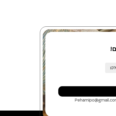
!
Pehamipo@gmail.c