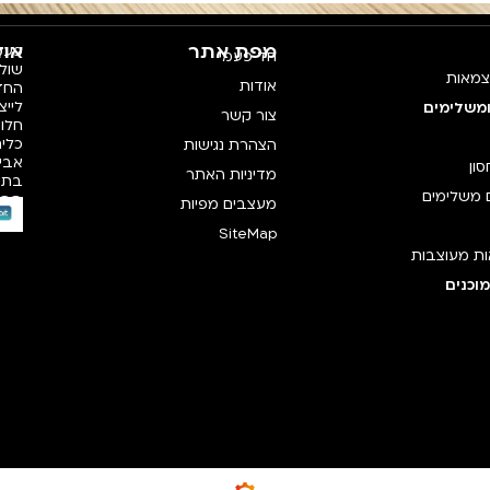
מפת אתר
אוד
פעמי
חד פעמי
צמאות
אודות
החדש
לייצ
ומשלימים
צור קשר
חלו
כלים
הצהרת נגישות
אביז
סון
מדיניות האתר
בתק
 משלימים
רכי
מעצבים מפיות
SiteMap
ת מעוצבות
וכנים