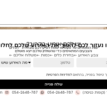
יש לכם אירוע בקרוב?
ו נעזור לכם להפוך את האירוע שלכם לחלום
צוות המומחים של פעמיפו ישמח לסייע לכם בבחירת הכלים
והצבעים המתאימים כדי שהשולחן שלכם ייצא מושלם
צבע האירוע ←
בחירת כלים ←
כמות ←
משלוח אליכם ←
ך טיפול בפנייה, בהתאם
למדיניות הפרטיות
שלח פנייה
om
054-2648-787
054-2648-787