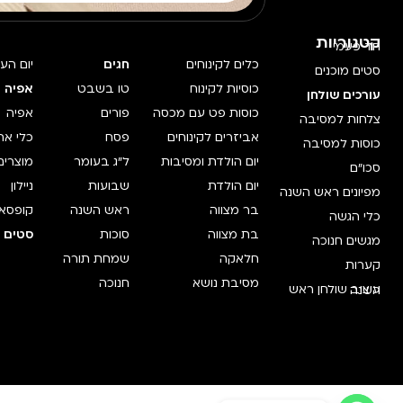
קטגוריות
חד פעמי
כלים לקינוחים
חגים
יום הע
סטים מוכנים
כוסיות לקינוח
טו בשבט
אפיה 
עורכים שולחן
כוסות פט עם מכסה
פורים
אפיה
צלחות למסיבה
אביזרים לקינוחים
פסח
כלי אח
כוסות למסיבה
יום הולדת ומסיבות
ל"ג בעומר
מוצרים
סכו"ם
יום הולדת
שבועות
ניילון
מפיונים ראש השנה
בר מצווה
ראש השנה
קופסאו
כלי הגשה
בת מצווה
סוכות
סטים מ
מגשים חנוכה
חלאקה
שמחת תורה
קערות
מסיבת נושא
חנוכה
עיצוב שולחן ראש השנה