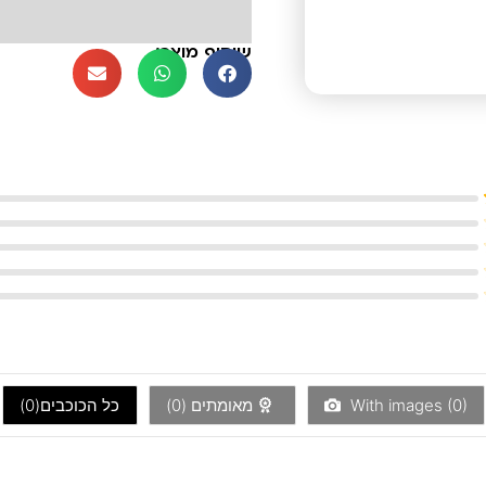
שיתוף מוצר:
)
0
With images (
מאומתים (
0
)
כל הכוכבים(
0
)