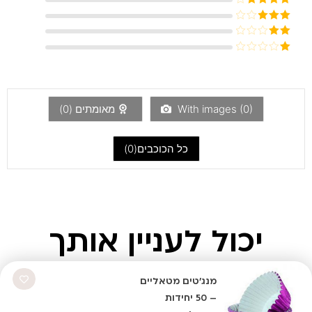
5
דורג
4
מתוך 5
דורג
3
מתוך 5
דורג
2
דורג
מתוך
1
5
מתוך
5
)
0
With images (
מאומתים (
0
)
כל הכוכבים(
0
)
יכול לעניין אותך
מנג'טים מטאליים
– 50 יחידות