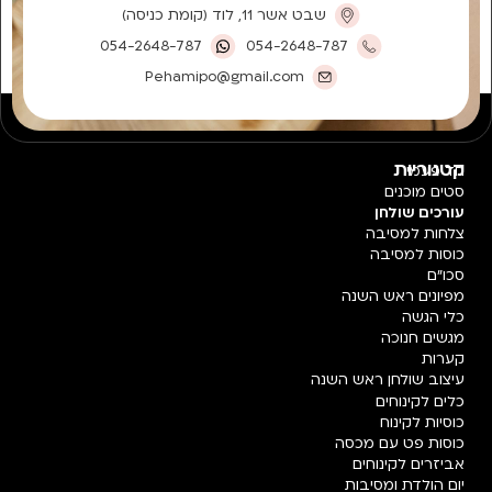
שבט אשר 11, לוד (קומת כניסה)
054-2648-787
054-2648-787
Pehamipo@gmail.com
קטגוריות
חד פעמי
סטים מוכנים
עורכים שולחן
צלחות למסיבה
כוסות למסיבה
סכו"ם
מפיונים ראש השנה
כלי הגשה
מגשים חנוכה
קערות
עיצוב שולחן ראש השנה
כלים לקינוחים
כוסיות לקינוח
כוסות פט עם מכסה
אביזרים לקינוחים
יום הולדת ומסיבות