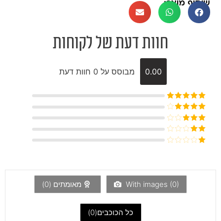
שיתוף מוצר:
חוות דעת של לקוחות
0.00
מבוסס על 0 חוות דעת
דורג
5
מתוך
5
דורג
4
מתוך 5
דורג
3
מתוך 5
דורג
2
דורג
מתוך
1
5
מתוך
5
)
0
With images (
מאומתים (
0
)
כל הכוכבים(
0
)