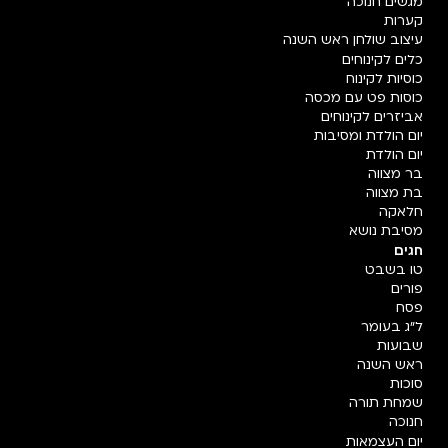
מגשים חנוכה
קערות
עיצוב שולחן ראש השנה
כלים לקינוחים
כוסיות לקינוח
כוסות פט עם מכסה
אביזרים לקינוחים
יום הולדת ומסיבות
יום הולדת
בר מצווה
בת מצווה
חלאקה
מסיבת נושא
חגים
טו בשבט
פורים
פסח
ל"ג בעומר
שבועות
ראש השנה
סוכות
שמחת תורה
חנוכה
יום העצמאות