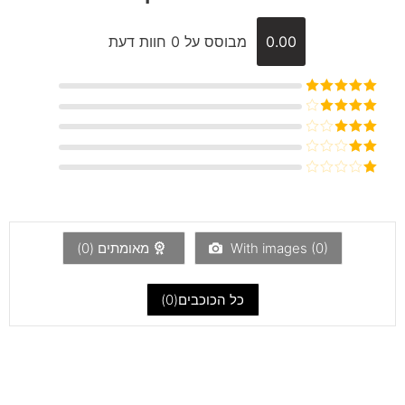
0.00
מבוסס על 0 חוות דעת
דורג
5
מתוך
5
דורג
4
מתוך 5
דורג
3
מתוך 5
דורג
2
דורג
מתוך
1
5
מתוך
5
)
0
With images (
מאומתים (
0
)
כל הכוכבים(
0
)