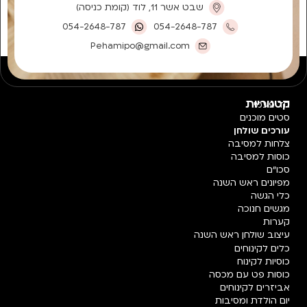
שבט אשר 11, לוד (קומת כניסה)
054-2648-787
054-2648-787
Pehamipo@gmail.com
קטגוריות
חד פעמי
סטים מוכנים
עורכים שולחן
צלחות למסיבה
כוסות למסיבה
סכו"ם
מפיונים ראש השנה
כלי הגשה
מגשים חנוכה
קערות
עיצוב שולחן ראש השנה
כלים לקינוחים
כוסיות לקינוח
כוסות פט עם מכסה
אביזרים לקינוחים
יום הולדת ומסיבות