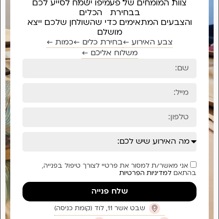
ח לסייע לכם
חן שלכם ייצא
 ←
כמות ←
יפול בפנייה,