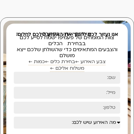
וב?
ע שלכם לחלום!
ח לסייע לכם
חן שלכם ייצא
 ←
כמות ←