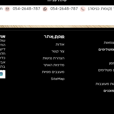
שלח פנייה
om
054-2648-787
054-2648-787
מפת אתר
אוד
פעמי
חד פעמי
צמאות
אודות
החדש
לייצ
ומשלימים
צור קשר
חלו
כלים
הצהרת נגישות
אביז
סון
מדיניות האתר
בתק
 משלימים
רכי
מעצבים מפיות
SiteMap
ת מעוצבות
וכנים