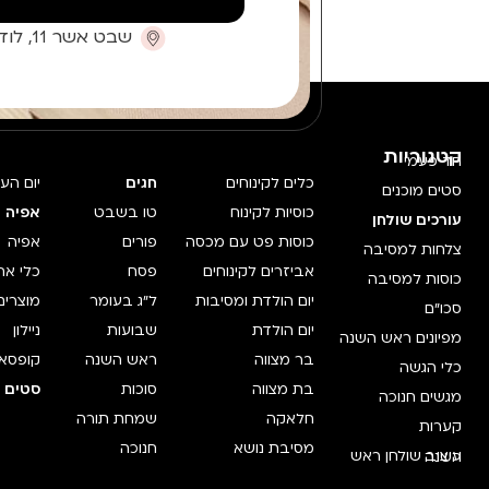
שבט אשר 11, לוד (קומת כניסה)
קטגוריות
חד פעמי
כלים לקינוחים
חגים
יום הע
סטים מוכנים
כוסיות לקינוח
טו בשבט
אפיה 
עורכים שולחן
כוסות פט עם מכסה
פורים
אפיה
צלחות למסיבה
אביזרים לקינוחים
פסח
כלי אח
כוסות למסיבה
יום הולדת ומסיבות
ל"ג בעומר
מוצרים
סכו"ם
יום הולדת
שבועות
ניילון
מפיונים ראש השנה
בר מצווה
ראש השנה
קופסאו
כלי הגשה
בת מצווה
סוכות
סטים מ
מגשים חנוכה
חלאקה
שמחת תורה
קערות
מסיבת נושא
חנוכה
עיצוב שולחן ראש השנה