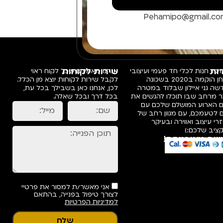
Pehamipo@gmail.c
ות
שירות לקוחות
פו, חנות לכלי חד פעמי ועיצובי
אנחנו מאמינים שכל לקוח ראוי
שולחן הוקמה ב2020 בשכונה
לקבל שירות לקוחות יוצא מן הכלל.
ה גני איילון שבלוד במטרה
לכן, אנחנו כאן בשבילך בכל עת,
ר מרחב שבו תוכלו להגשים את
בכל דרך ובכל שאלה.
ם הארוע המושלם שלכם עם
 לטעמכם, עם מגוון רחב של
רי עיצוב ואווירה ובעיקר
ציב שלכם:)
שה מאובטחת!
אני מאשר/ת למסור את פרטיי
לצורך טיפול בפנייה, בהתאם
למדיניות הפרטיות
שלח