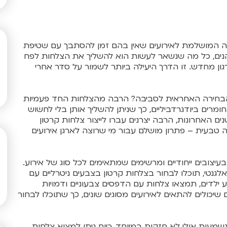
 המושלמת לאירועים שאין בהם זמן להסתבך עם שטיפת
נהנים, כל מה שנשאר לעשות הוא להשליך את הצלחות לפח
ארגון מחדש. זו הדרך היעילה ביותר לשמור על סדר אחרי
בחירה האחראית לסביבה? הרבה מהצלחות החד פעמיות
חומרים ביודגרדביליים, כך שניתן להשליך אותן בלי לחשוש
 האחרונות, הרבה יצרנים עברו לייצור צלחות קרטון
טבעית – פתרון מושלם עבור מי שרוצה לארגן אירועים
יצובים ייחודיים ומרשימים שמתאימים לכל סוג של אירוע.
אלגנטי, תוכלו לבחור בצלחות קרטון בצבעים ניטרליים עם
ע ילדים, תמצאו צלחות עם הדפסים צבעוניים ודמויות
 שיכולים להתאים לאירועים מסוגים שונים, כך שתוכלו לבחור
מעות אולי לא חזקות במיוחד, כיום ניתן למצוא צלחות