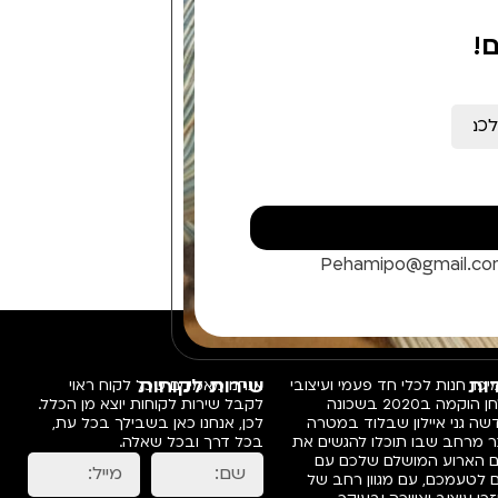
!
Pehamipo@gmail.c
ות
שירות לקוחות
פו, חנות לכלי חד פעמי ועיצובי
אנחנו מאמינים שכל לקוח ראוי
שולחן הוקמה ב2020 בשכונה
לקבל שירות לקוחות יוצא מן הכלל.
ה גני איילון שבלוד במטרה
לכן, אנחנו כאן בשבילך בכל עת,
ר מרחב שבו תוכלו להגשים את
בכל דרך ובכל שאלה.
ם הארוע המושלם שלכם עם
 לטעמכם, עם מגוון רחב של