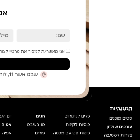
אנ
אני מאשר/ת למסור את פרטיי לצור
שבט אשר 11, לוד (קומת כניסה)
קטגוריות
חד פעמי
כלים לקינוחים
חגים
יום הע
סטים מוכנים
כוסיות לקינוח
טו בשבט
אפיה 
עורכים שולחן
כוסות פט עם מכסה
פורים
אפיה
צלחות למסיבה