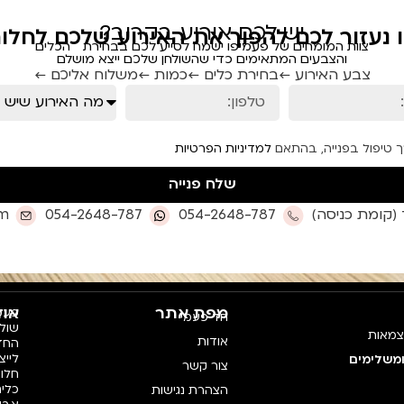
יש לכם אירוע בקרוב?
ו נעזור לכם להפוך את האירוע שלכם לחלום
צוות המומחים של פעמיפו ישמח לסייע לכם בבחירת הכלים
והצבעים המתאימים כדי שהשולחן שלכם ייצא מושלם
צבע האירוע ←
בחירת כלים ←
כמות ←
משלוח אליכם ←
ך טיפול בפנייה, בהתאם
למדיניות הפרטיות
שלח פנייה
om
054-2648-787
054-2648-787
מפת אתר
אוד
פעמי
חד פעמי
צמאות
אודות
החדש
לייצ
ומשלימים
צור קשר
חלו
כלים
הצהרת נגישות