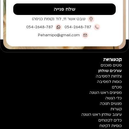
שלח פנייה
שבט אשר 11, לוד (קומת כניסה)
054-2648-787
054-2648-787
Pehamipo@gmail.com
קטגוריות
חד פעמי
סטים מוכנים
עורכים שולחן
צלחות למסיבה
כוסות למסיבה
סכו"ם
מפיונים ראש השנה
כלי הגשה
מגשים חנוכה
קערות
עיצוב שולחן ראש השנה
כלים לקינוחים
כוסיות לקינוח