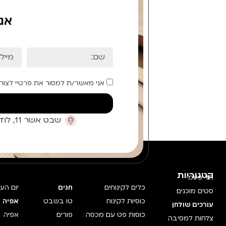
אנ
אני מאשר/ת למסור את פרטיי לצור
שבט אשר 11, לוד (קומת כניסה)
קטגוריות
חד פעמי
כלים לקינוחים
חגים
יום הע
סטים מוכנים
כוסיות לקינוח
טו בשבט
אפיה 
עורכים שולחן
כוסות פט עם מכסה
פורים
אפיה
צלחות למסיבה