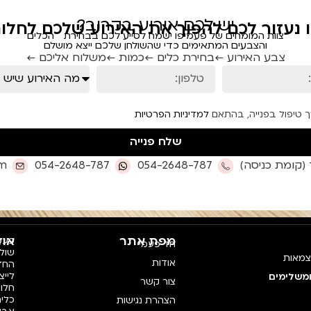
יש לכם אירוע בקרוב?
ו נעזור לכם להפוך את האירוע שלכם לחלום
צוות המומחים של פעמיפו ישמח לסייע לכם בבחירת הכלים
והצבעים המתאימים כדי שהשולחן שלכם ייצא מושלם
צבע האירוע ←
בחירת כלים ←
כמות ←
משלוח אליכם ←
ך טיפול בפנייה, בהתאם
למדיניות הפרטיות
שלח פנייה
om
054-2648-787
054-2648-787
מפת אתר
אוד
פעמי
חד פעמי
צמאות
אודות
החדש
לייצ
ומשלימים
צור קשר
חלו
כלים
הצהרת נגישות