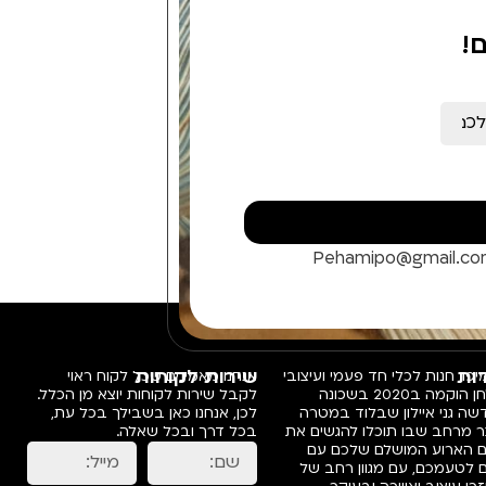
!
Pehamipo@gmail.c
ות
שירות לקוחות
פו, חנות לכלי חד פעמי ועיצובי
אנחנו מאמינים שכל לקוח ראוי
שולחן הוקמה ב2020 בשכונה
לקבל שירות לקוחות יוצא מן הכלל.
ה גני איילון שבלוד במטרה
לכן, אנחנו כאן בשבילך בכל עת,
ר מרחב שבו תוכלו להגשים את
בכל דרך ובכל שאלה.
ם הארוע המושלם שלכם עם
 לטעמכם, עם מגוון רחב של