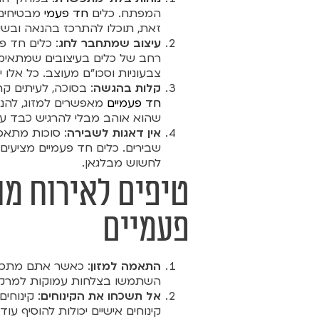
המפתח. כלים
חד פעמי
מבטיחים 
זאת, תוכלו להתרכז בהנאה ובשי
עיצוב שמתחבר לחג
: כלים חד פ
רחב של כלים בעיצובים שמתאימי
צבעוניות וסכו"ם מעוצב. כל אלו יכ
קלות בהגשה
: בסוכה, לעיתים קר
חד פעמיים
מאפשרים למזוג, להניח
שהוא אוהב מבלי להרגיש כבד על
אין דאגות לשבירה
: סוכות מתאפי
שבירים. כלים חד פעמיים מציעים
לחשוש מבלגאן.
טיפים לאירוח מו
פעמיים
התאמה למזון
: כאשר אתם מתכננ
השתמשו בצלחות עמוקות למרקים
אל תשכחו את הקינוחים
: קינוחי
קינוחים אישיים יכולות להוסיף ע