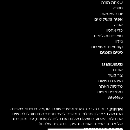
שמחת תורה
חנוכה
יום העצמאות
אפיה ומשלימים
אפיה
כלי אחסון
מוצרים משלימים
ניילון
קופסאות מעוצבות
סטים מוכנים
מפת אתר
חד פעמי
אודות
צור קשר
הצהרת נגישות
מדיניות האתר
מעצבים מפיות
SiteMap
אודות
פעמיפו, חנות לכלי חד פעמי ועיצובי שולחן הוקמה ב2020 בשכונה
החדשה גני איילון שבלוד במטרה לייצר מרחב שבו תוכלו להגשים
את חלום הארוע המושלם שלכם עם כלים לטעמכם, עם מגוון רחב
של אביזרי עיצוב ואווירה ובעיקר בתקציב שלכם:)
רכישה מאובטחת!