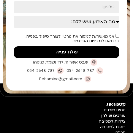
אני מאשר/ת למסור את פרטיי לצורך טיפול בפנייה,
בהתאם
למדיניות הפרטיות
שלח פנייה
שבט אשר 11, לוד (קומת כניסה)
054-2648-787
054-2648-787
Pehamipo@gmail.com
קטגוריות
חד פעמי
סטים מוכנים
עורכים שולחן
צלחות למסיבה
כוסות למסיבה
סכו"ם