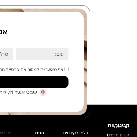
אנ
אני מאשר/ת למסור את פרטיי לצור
שבט אשר 11, לוד (קומת כניסה)
קטגוריות
חד פעמי
כלים לקינוחים
חגים
יום הע
סטים מוכנים