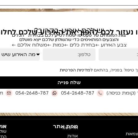
יש לכם אירוע בקרוב?
ו נעזור לכם להפוך את האירוע שלכם לחלום
צוות המומחים של פעמיפו ישמח לסייע לכם בבחירת הכלים
והצבעים המתאימים כדי שהשולחן שלכם ייצא מושלם
צבע האירוע ←
בחירת כלים ←
כמות ←
משלוח אליכם ←
ך טיפול בפנייה, בהתאם
למדיניות הפרטיות
שלח פנייה
om
054-2648-787
054-2648-787
מפת אתר
אוד
פעמי
חד פעמי
צמאות
אודות
החדש