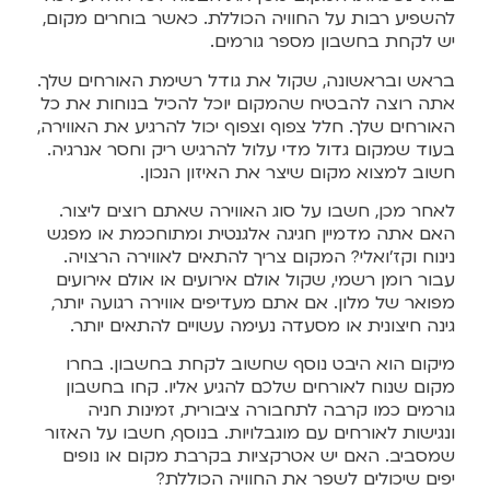
להשפיע רבות על החוויה הכוללת. כאשר בוחרים מקום,
יש לקחת בחשבון מספר גורמים.
בראש ובראשונה, שקול את גודל רשימת האורחים שלך.
אתה רוצה להבטיח שהמקום יוכל להכיל בנוחות את כל
האורחים שלך. חלל צפוף וצפוף יכול להרגיע את האווירה,
בעוד שמקום גדול מדי עלול להרגיש ריק וחסר אנרגיה.
חשוב למצוא מקום שיצר את האיזון הנכון.
לאחר מכן, חשבו על סוג האווירה שאתם רוצים ליצור.
האם אתה מדמיין חגיגה אלגנטית ומתוחכמת או מפגש
נינוח וקז'ואלי? המקום צריך להתאים לאווירה הרצויה.
עבור רומן רשמי, שקול אולם אירועים או אולם אירועים
מפואר של מלון. אם אתם מעדיפים אווירה רגועה יותר,
גינה חיצונית או מסעדה נעימה עשויים להתאים יותר.
מיקום הוא היבט נוסף שחשוב לקחת בחשבון. בחרו
מקום שנוח לאורחים שלכם להגיע אליו. קחו בחשבון
גורמים כמו קרבה לתחבורה ציבורית, זמינות חניה
ונגישות לאורחים עם מוגבלויות. בנוסף, חשבו על האזור
שמסביב. האם יש אטרקציות בקרבת מקום או נופים
יפים שיכולים לשפר את החוויה הכוללת?