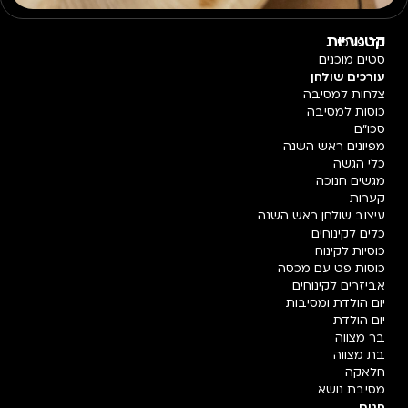
קטגוריות
חד פעמי
סטים מוכנים
עורכים שולחן
צלחות למסיבה
כוסות למסיבה
סכו"ם
מפיונים ראש השנה
כלי הגשה
מגשים חנוכה
קערות
עיצוב שולחן ראש השנה
כלים לקינוחים
כוסיות לקינוח
כוסות פט עם מכסה
אביזרים לקינוחים
יום הולדת ומסיבות
יום הולדת
בר מצווה
בת מצווה
חלאקה
מסיבת נושא
חגים