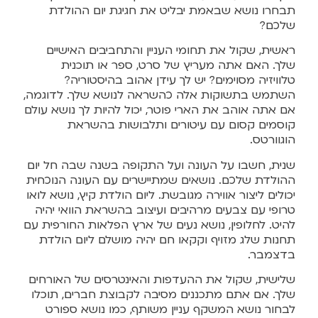
תבחרו נושא שבאמת יבליט את חגיגת יום ההולדת
שלכם?
ראשית, שקול את תחומי העניין והתחביבים האישיים
שלך. האם אתה מעריץ של סרט, ספר או תוכנית
טלוויזיה מסוימים? יש לך עידן אהוב בהיסטוריה?
השתמש בתשוקות אלה כהשראה לנושא שלך. לדוגמה,
אם אתה אוהב את הארי פוטר, יכול להיות לך נושא עולם
קוסמים קסום עם עיטורים ותלבושות בהשראת
הוגוורטס.
שנית, חשבו על העונה ועל התקופה בשנה שבה חל יום
ההולדת שלכם. נושאים שמתיישרים עם העונה הנוכחית
יכולים ליצור אווירה מגובשת. ליום הולדת קיץ, נושא לואו
טרופי עם צבעים מרהיבים ועיצוב בהשראת הוואי יהיה
להיט. לחלופין, נושא נעים של ארץ הפלאות החורפית עם
תחנות שלג מזויף וקקאו חם יהיה מושלם ליום הולדת
בדצמבר.
שלישית, שקול את ההעדפות והאינטרסים של האורחים
שלך. אם אתם מתכננים מסיבה לקבוצת חברים, תוכלו
לבחור נושא המשקף עניין משותף, כמו נושא ספורט