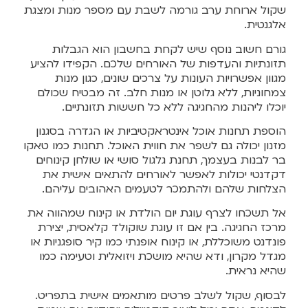
שקול ארוחת ערב גורמה לשבת עם מספר מנות ומצגת
אלגנטית.
גורם חשוב נוסף שיש לקחת בחשבון הוא הגבלות
תזונתיות והעדפות של האורחים שלכם. הקפידו להציע
מגוון אפשרויות העונות על צרכים שונים, כגון מנות
צמחוניות, ללא גלוטן או מנות חלב. זה מבטיח שכולם
יוכלו ליהנות מהחגיגה ללא כל חששות תזונתיים.
הוספת תחנות אוכל אינטראקטיביות או הגדרה בסגנון
מזנון יכולה גם לשפר את חווית האוכל. תחנות כמו טאקו
בר לבנות בעצמך, תחנת גלגול סושי או שולחן קינוחים
דקדנטי יכולות לאפשר לאורחים להתאים אישית את
הצלחות שלהם ולהתמכר לטעמים האהובים עליהם.
אל תשכחו לצרף עוגת יום הולדת או קינוח שמהווה את
מרכז החגיגה. בין אם זו עוגת שוקולד קלאסית, יצירת
פונדנט משוכללת, או קינוח אופנתי כמו קיר סופגניות או
מגדל מקרון, ודא שהיא מושכת ויזואלית וטעימה כמו
שהיא נראית.
לבסוף, שקול לשלב פרטים מותאמים אישית בתפריט.