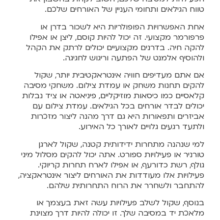
טווח הגילאים ותחומי העניין של האורחים שלכם.
אחת האפשרויות הפופולריות היא לשכור בדרן או
פרפורמר מקצועי. זה יכול להיות קוסם, ליצן או אפילו
להקה חיה. בדרנים מקצועיים יכולים לרתק את הקהל
ולהוסיף אלמנט של הפתעה וריגוש לחגיגה.
אם אתם מעדיפים חוויה אינטראקטיבית יותר, שקול
להקים תחנות משחק או עמדת צילום. משחקי מסיבה
קלאסיים כמו כיסאות מוזיקליים, פיניאטה או ציד נבלות
יכולים לבדר אורחים בכל הגילאים. עמדת צילום עם
אביזרים ותפאורות היא גם דרך מהנה ליצור מזכרות
ולתעד רגעים גלויים לאורך כל האירוע.
למי שנהנה מתחרות ידידותית קטנה, שקול לארגן
טורניר או פעילויות ספורט. אתה יכול להקים מסלול מיני
גולף, רשת כדורעף, או אפילו לארח תחרות קריוקי.
פעילויות אלו מעודדות את האורחים ליצור אינטראקציה,
להתחבר ולשחרר את הרוח התחרותית שלהם.
בנוסף, שקול לשלב פעילויות עשה זאת בעצמך או
מלאכת יד במסיבה שלך. זו יכולה להיות דרך מצוינת